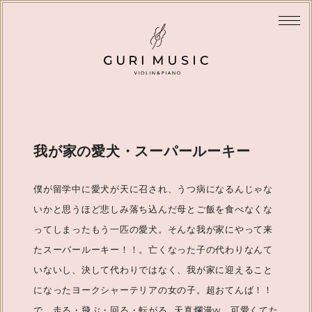
我が家の愛犬・スーパールーキー
僕が留学中に愛犬が天に召され、うつ病になるんじゃな
いかと思うほど悲しみ落ち込んだ母とご飯を食べなくな
ってしまったもう一匹の愛犬。そんな我が家にやって来
たスーパールーキー！！。亡くなった子の代わりなんて
いないし、決して代わりではなく、我が家に迎えること
になったヨークシャーテリアの女の子。超おてんば！！
で、走る・飛ぶ・回る・転がる…天真爛漫w。可愛くてた