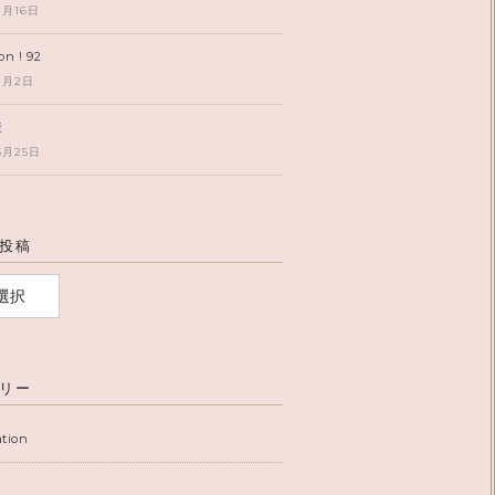
7月16日
on ! 92
7月2日
産
6月25日
投稿
リー
ation