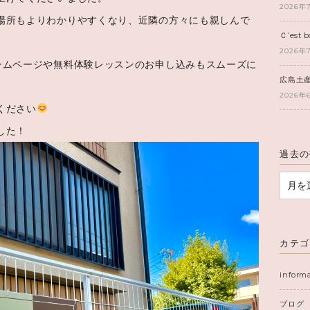
2026年
場所もよりわかりやすくなり、近隣の方々にも親しんで
Ｃ’est b
2026年
ームページや無料体験レッスンのお申し込みもスムーズに
広島土
2026年
ください
した！
過去の
カテゴ
inform
ブログ